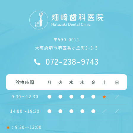
〒590-0011
大阪府堺市堺区香ヶ丘町3-3-5
072-238-9743
診療時間
月
火
水
木
金
土
日
9:30〜12:30
●
●
●
●
●
★
／
14:00〜19:30
●
●
●
●
●
／
／
★
：9:30〜13:00