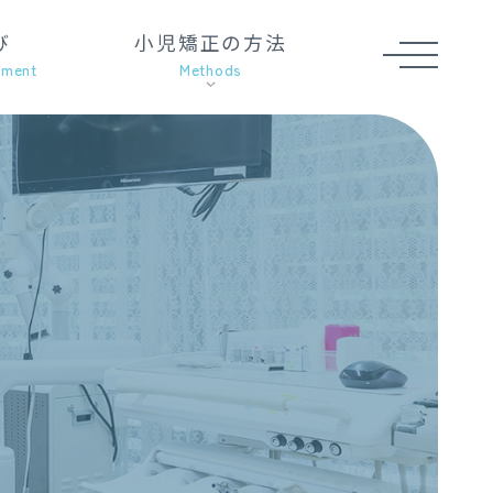
び
小児矯正の方法
す
き
nment
Methods
っ
歯