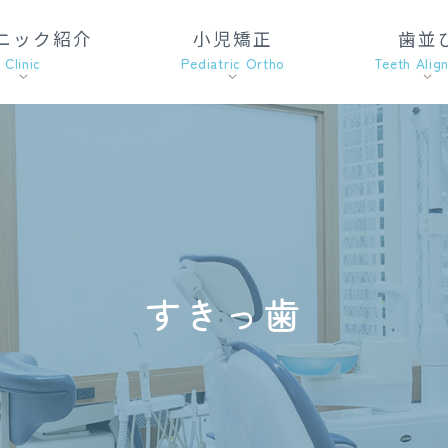
ニック紹介
小児矯正
歯並
Clinic
Pediatric Ortho
Teeth Alig
すきっ歯